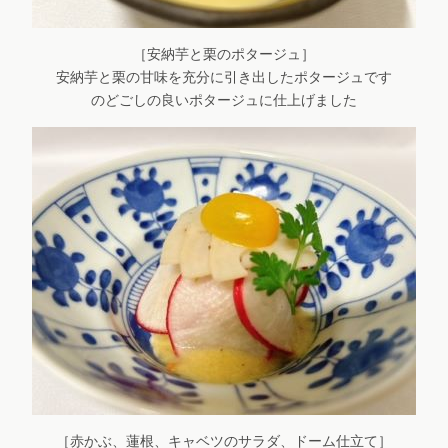
［安納芋と栗のポタージュ］
安納芋と栗の甘味を充分に引き出したポタージュです
のどごしの良いポタージュに仕上げました
［赤かぶ、蓮根、キャベツのサラダ、ドーム仕立て］