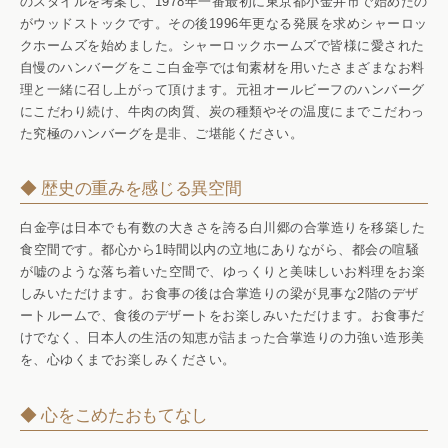
のスタイルを考案し、1978年一番最初に東京都小金井市で始めたの
がウッドストックです。その後1996年更なる発展を求めシャーロッ
クホームズを始めました。シャーロックホームズで皆様に愛された
自慢のハンバーグをここ白金亭では旬素材を用いたさまざまなお料
理と一緒に召し上がって頂けます。元祖オールビーフのハンバーグ
にこだわり続け、牛肉の肉質、炭の種類やその温度にまでこだわっ
た究極のハンバーグを是非、ご堪能ください。
◆ 歴史の重みを感じる異空間
白金亭は日本でも有数の大きさを誇る白川郷の合掌造りを移築した
食空間です。都心から1時間以内の立地にありながら、都会の喧騒
が嘘のような落ち着いた空間で、ゆっくりと美味しいお料理をお楽
しみいただけます。お食事の後は合掌造りの梁が見事な2階のデザ
ートルームで、食後のデザートをお楽しみいただけます。お食事だ
けでなく、日本人の生活の知恵が詰まった合掌造りの力強い造形美
を、心ゆくまでお楽しみください。
◆ 心をこめたおもてなし