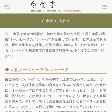
白金亭のこだわり
◇ 白金亭は都会の喧騒から離れた落ち着いた空間で
店主考察の元
祖“オールビーフのハンバーグ”を提供しています。
世界遺産である
白川郷の合掌造りを移築した異空間で
40年以上こだわり続けてい
るハンバーグと旬素材で作る自慢の料理を
心ゆくまでご堪能くだ
さい。
◆ 元祖オールビーフのハンバーグ
白金亭のハンバーグは、今から40年以上前の1977年、店主がハン
バーグといえば牛肉と豚肉の合挽きで作るのが当たり前だった時代
に、オールビーフにすることでレアでも食べられるようにし、お客
様に提供したことが始まりです。ステーキのように焼き方はお客様
のお好みで。そして、味付けの最後の仕上げとなるソースもお客様
に選んでいただく。今日では沢山のレストランで用いられているこ